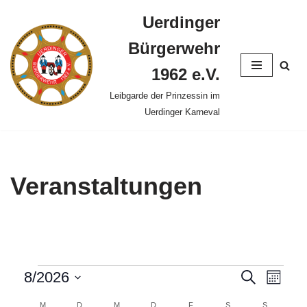
Uerdinger
Zum
Bürgerwehr
Inhalt
springen
1962 e.V.
Leibgarde der Prinzessin im
Uerdinger Karneval
Veranstaltungen
Veranst
8/2026
Vera
Suche
Monat
Datum
Ansi
Suche
M
D
M
D
F
S
S