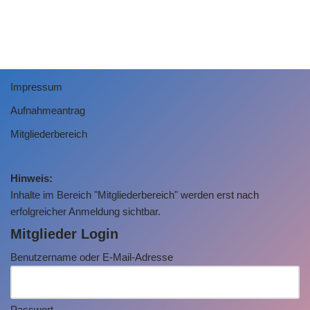
Impressum
Aufnahmeantrag
Mitgliederbereich
Hinweis:
Inhalte im Bereich "Mitgliederbereich" werden erst nach
erfolgreicher Anmeldung sichtbar.
Mitglieder Login
Benutzername oder E-Mail-Adresse
Passwort